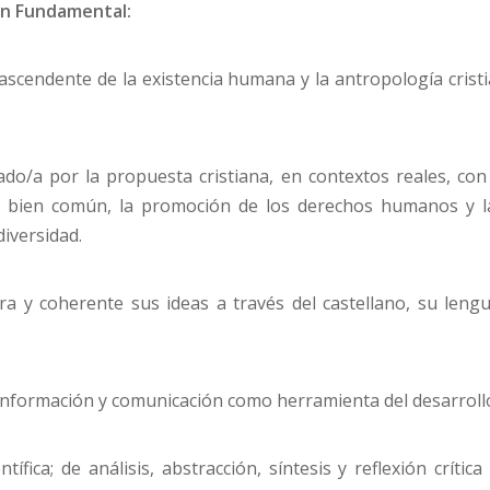
n Fundamental:
ascendente de la existencia humana y la antropología cris
nado/a por la propuesta cristiana, en contextos reales, co
l bien común, la promoción de los derechos humanos y la
iversidad.
a y coherente sus ideas a través del castellano, su len
a información y comunicación como herramienta del desarroll
ífica; de análisis, abstracción, síntesis y reflexión crític